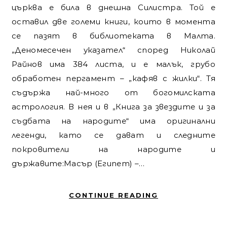
църква е била в днешна Силистра. Той е
оставил две големи книги, които в момента
се пазят в библиотеката в Малта.
„Деномесечен указател“ според Николай
Райнов има 384 листа, и е малък, грубо
обработен пергамент – „кафяв с жилки“. Тя
съдържа най-много от богомилската
астрология. В нея и в „Книга за звездите и за
съдбата на народите“ има оригинални
легенди, като се дават и следните
покровители на народите и
държавите:Масър (Египет) –…
CONTINUE READING