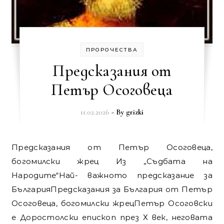
ПРОРОЧЕСТВА
Предсказания от
Петър Осоговеца
11.02.2026
- By
grizki
Предсказания от Петър Осоговеца,
богомилски жрец Из „Съдбата на
Народите“Най- важното предсказание за
БългарияПредсказания за България от Петър
Осоговеца, богомилски жрецПетър Осоговски
е Доростолски епископ през Х век, неговата