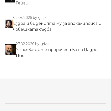
Тайги
02.03.2026
by grizki
Ездра и виденията му за апокалипсиса и
човешката съдба.
27.02.2026
by grizki
Ужасяващите пророчества на Падре
Пио