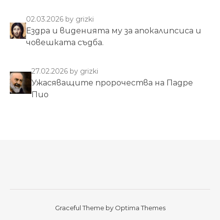
02.03.2026
by grizki
Ездра и виденията му за апокалипсиса и
човешката съдба.
27.02.2026
by grizki
Ужасяващите пророчества на Падре
Пио
Graceful Theme by
Optima Themes