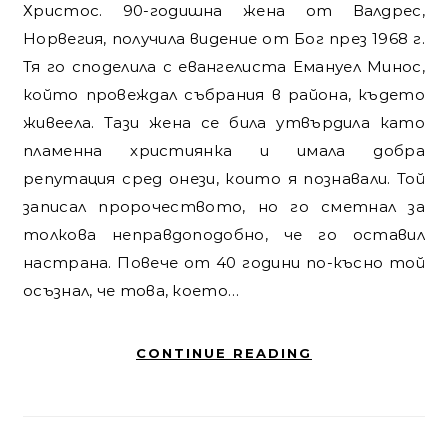
Христос. 90-годишна жена от Валдрес,
Норвегия, получила видение от Бог през 1968 г.
Тя го споделила с евангелиста Емануел Минос,
който провеждал събрания в района, където
живеела. Тази жена се била утвърдила като
пламенна християнка и имала добра
репутация сред онези, които я познавали. Той
записал пророчеството, но го сметнал за
толкова неправдоподобно, че го оставил
настрана. Повече от 40 години по-късно той
осъзнал, че това, което…
CONTINUE READING