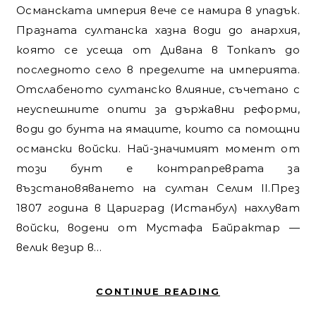
Османската империя вече се намира в упадък.
Празната султанска хазна води до анархия,
която се усеща от Дивана в Топкапъ до
последното село в пределите на империята.
Отслабеното султанско влияние, съчетано с
неуспешните опити за държавни реформи,
води до бунта на ямаците, които са помощни
османски войски. Най-значимият момент от
този бунт е контрапреврата за
възстановяването на султан Селим II.През
1807 година в Цариград (Истанбул) нахлуват
войски, водени от Мустафа Байрактар —
велик везир в…
CONTINUE READING