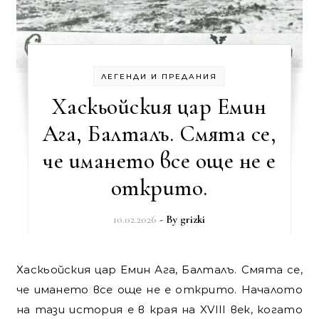
ЛЕГЕНДИ И ПРЕДАНИЯ
Хаскьойския цар Емин
Ага, Балталъ. Смята се,
че имането все още не е
открито.
10.02.2026
- By
grizki
Хаскьойския цар Емин Ага, Балталъ. Смята се,
че имането все още не е открито. Началото
на тази история е в края на XVIII век, когато