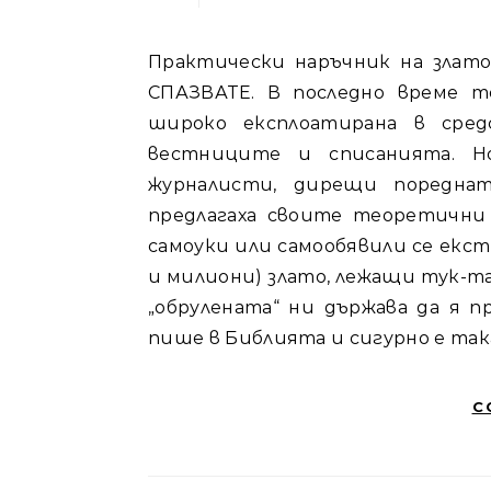
Практически наръчник на златотърсача. 50 ВАЖНИ СЪВЕТА КОИТО ТРЯБВА ДА
СПАЗВАТЕ. В последно време т
широко експлоатирана в сред
вестниците и списанията. Н
журналисти, дирещи пореднат
предлагаха своите теоретични 
самоуки или самообявили се екст
и милиони) злато, лежащи тук-та
„обрулената“ ни държава да я п
пише в Библията и сигурно е така
C