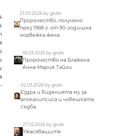
23.03.2026
by grizki
Пророчество, получено
е
през 1968 г. от 90-годишна
т
норвежка жена.
а
о
18.03.2026
by grizki
и
Пророчество на Блажена
Анна-Мария Тайги
и
а
02.03.2026
by grizki
-
Ездра и виденията му за
апокалипсиса и човешката
съдба.
27.02.2026
by grizki
Ужасяващите