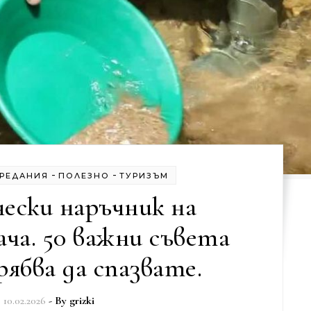
-
-
ПРЕДАНИЯ
ПОЛЕЗНО
ТУРИЗЪМ
ески наръчник на
ча. 50 важни съвета
ябва да спазвате.
10.02.2026
- By
grizki