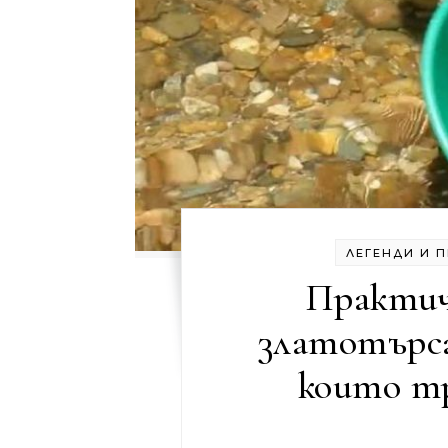
ЛЕГЕНДИ И 
Практич
златотърса
които тр