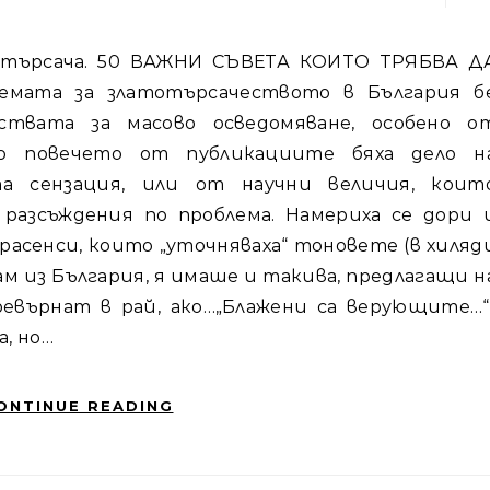
емата за златотърсачеството в България б
ствата за масово осведомяване, особено о
о повечето от публикациите бяха дело н
а сензация, или от научни величия, коит
разсъждения по проблема. Намериха се дори 
расенси, които „уточняваха“ тоновете (в хиляд
м из България, я имаше и такива, предлагащи н
ревърнат в рай, ако…„Блажени са верующите…“
, но…
ONTINUE READING