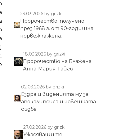
а
23.03.2026
by grizki
Пророчество, получено
а
през 1968 г. от 90-годишна
т
норвежка жена.
а
)
18.03.2026
by grizki
.
Пророчество на Блажена
о
Анна-Мария Тайги
02.03.2026
by grizki
Ездра и виденията му за
апокалипсиса и човешката
съдба.
27.02.2026
by grizki
Ужасяващите