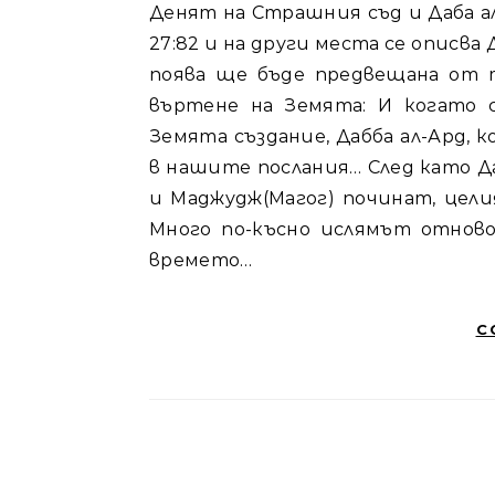
Денят на Страшния съд и Даба ал-Ард(Звярът от Земята) в исляма. Корана в сура
27:82 и на други места се описв
поява ще бъде предвещана от 
въртене на Земята: И когато 
Земята създание, Дабба ал-Ард, 
в нашите послания… След като Д
и Маджудж(Магог) починат, цели
Много по-късно ислямът отново
времето…
C