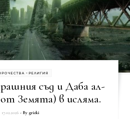
-
ОРОЧЕСТВА
РЕЛИГИЯ
ашния съд и Даба ал-
от Земята) в исляма.
17.02.2026
- By
grizki