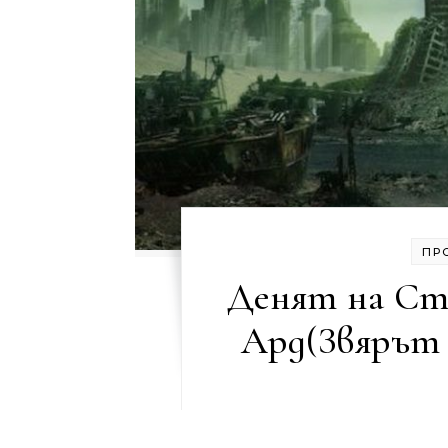
ПР
Денят на Стр
Ард(Звярът 