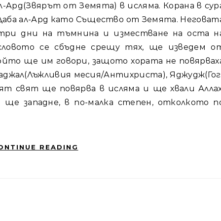
а Даба ал-Ард като Същество от Земята. Неговат
три дни на тъмнина и изместване на оста н
словото се сбъдне срещу тях, ще изведем о
който ще им говори, защото хората не повярвах
аджал(Лъжливия месия/Антихриста), Яджудж(Гог
ят свят ще повярва в исляма и ще хвали Аллах
 ще западне, в по-малка степен, отколкото п
ONTINUE READING