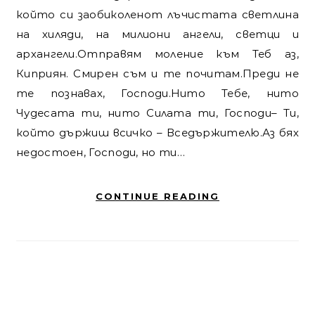
който си заобиколенот лъчистата светлина
на хиляди, на милиони ангели, светци и
архангели.Отправям моление към Теб аз,
Киприян. Смирен съм и те почитам.Преди не
те познавах, Господи.Нито Тебе, нито
Чудесата ти, нито Силата ти, Господи– Ти,
който държиш всичко – Вседържителю.Аз бях
недостоен, Господи, но ти…
CONTINUE READING