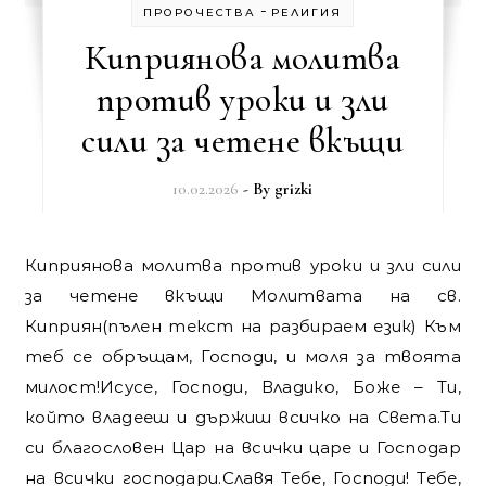
-
ПРОРОЧЕСТВА
РЕЛИГИЯ
Киприянова молитва
против уроки и зли
сили за четене вкъщи
10.02.2026
- By
grizki
Киприянова молитва против уроки и зли сили
за четене вкъщи Молитвата на св.
Киприян(пълен текст на разбираем език) Към
теб се обръщам, Господи, и моля за твоята
милост!Исусе, Господи, Владико, Боже – Ти,
който владееш и държиш всичко на Света.Ти
си благословен Цар на всички царе и Господар
на всички господари.Славя Тебе, Господи! Тебе,