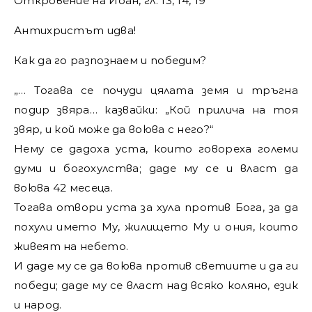
Откровение на Йоан, гл. 13, 14, 19
Антихристът идва!
Как да го разпознаем и победим?
„… Тогава се почуди цялата земя и тръгна
подир звяра… казвайки: „Кой прилича на тоя
звяр, и кой може да воюва с него?“
Нему се дадоха уста, които говореха големи
думи и богохулства; даде му се и власт да
воюва 42 месеца.
Тогава отвори уста за хула против Бога, за да
похули името Му, жилището Му и ония, които
живеят на небето.
И даде му се да воюва против светиите и да ги
победи; даде му се власт над всяко коляно, език
и народ.