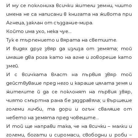
И му се поклониха всички жители земни, чиито
имена не са написани в книгата на живота при
Агнеца, заклан от създание-мира.
Който има ухо, нека чуе…
Тук е търпението и вярата на светиите.
И видях друг звяр да излиза от земята; той
имаше два рога като на агне и говореше като
змей.
И с всичката власт на първия звяр той
действуваше пред него и караше цялата земя и
жителите й да се поклонят на първия звяр,
чиято смъртна рана бе заздравяла; и вършеше
големи личби, та дори и огън сваляше от
небето на земята пред човеците…
И той ще направи така, че на всички – малки и
големи, богати и сиромаси, свободни и роби –