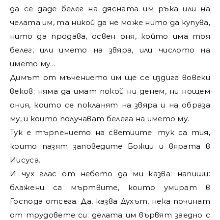
да се даде белег на дясната им ръка или на
челата им, та никой да не може нито да купува,
нито да продава, освен оня, който има тоя
белег, или името на звяра, или числото на
името му…
Димът от мъчението им ще се издига вовеки
веков; няма да имат покой ни денем, ни нощем
ония, които се покланят на звяра и на образа
му, и които получават белега на името му.
Тук е търпението на светиите; тук са тия,
които пазят заповедите Божии и вярата в
Иисуса.
И чух глас от небето да ми казва: напиши:
блажени са мъртвите, които умират в
Господа отсега. Да, казва Духът, нека починат
от трудовете си: делата им вървят заедно с