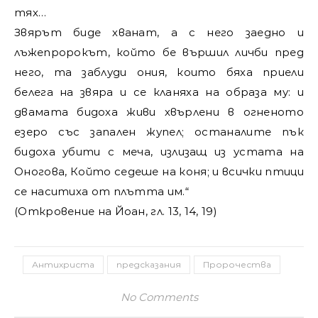
тях…
Звярът биде хванат, а с него заедно и
лъжепророкът, който бе вършил личби пред
него, та заблуди ония, които бяха приели
белега на звяра и се кланяха на образа му: и
двамата бидоха живи хвърлени в огненото
езеро със запален жупел; останалите пък
бидоха убити с меча, излизащ из устата на
Оногова, Който седеше на коня; и всички птици
се наситиха от плътта им.“
(Откровение на Йоан, гл. 13, 14, 19)
Антихриста
предсказания
Пророчества
No Comments