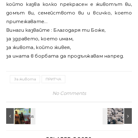
който казва колко прекрасен е животът ви,
домът ви, семейството ви и всичко, което
притежавате…
Винаги казвайте : Благодаря ти Боже,
за здравето, което имам,
за живота, който живея,
за ината в борбата да продължавам напред.
За живота
ПРИТЧА
No Comments