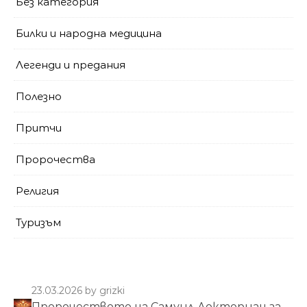
Без категория
Билки и народна медицина
Легенди и предания
Полезно
Притчи
Пророчества
Религия
Туризъм
23.03.2026
by grizki
Пророчеството на Самуил Докториан за