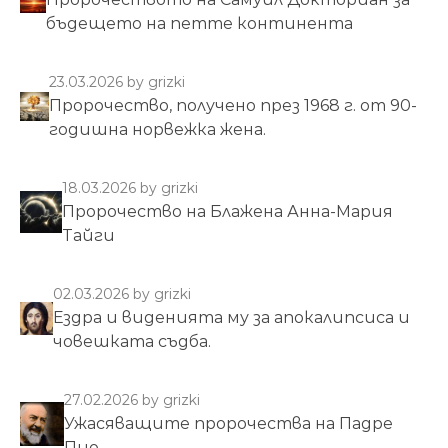
бъдещето на петте континента
23.03.2026
by grizki
Пророчество, получено през 1968 г. от 90-
годишна норвежка жена.
18.03.2026
by grizki
Пророчество на Блажена Анна-Мария
Тайги
02.03.2026
by grizki
Ездра и виденията му за апокалипсиса и
човешката съдба.
27.02.2026
by grizki
Ужасяващите пророчества на Падре
Пио