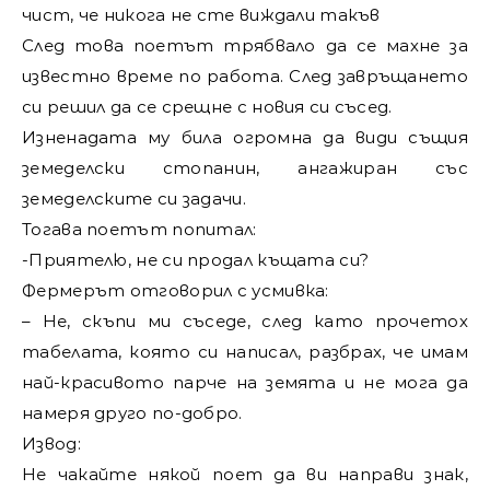
чист, че никога не сте виждали такъв
След това поетът трябвало да се махне за
известно време по работа. След завръщането
си решил да се срещне с новия си съсед.
Изненадата му била огромна да види същия
земеделски стопанин, ангажиран със
земеделските си задачи.
Тогава поетът попитал:
-Приятелю, не си продал къщата си?
Фермерът отговорил с усмивка:
– Не, скъпи ми съседе, след като прочетох
табелата, която си написал, разбрах, че имам
най-красивото парче на земята и не мога да
намеря друго по-добро.
Извод:
Не чакайте някой поет да ви направи знак,