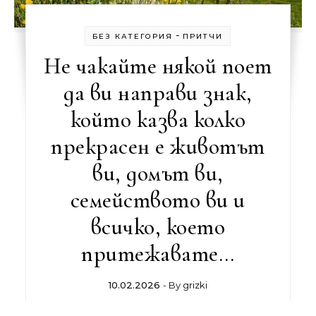
-
БЕЗ КАТЕГОРИЯ
ПРИТЧИ
Не чакайте някой поет
да ви направи знак,
който казва колко
прекрасен е животът
ви, домът ви,
семейството ви и
всичко, което
притежавате…
10.02.2026
- By
grizki