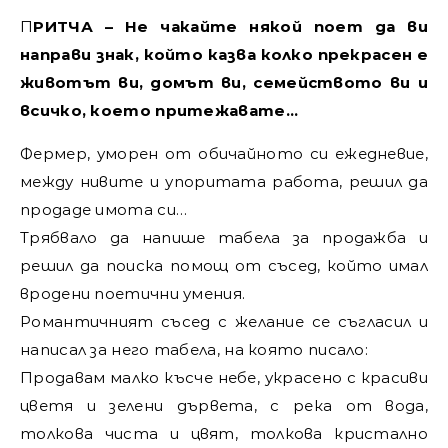
ПРИТЧА – Не чакайте някой поет да ви
направи знак, който казва колко прекрасен е
животът ви, домът ви, семейството ви и
всичко, което притежавате…
Фермер, уморен от обичайното си ежедневие,
между нивите и упоритата работа, решил да
продаде имота си…
Трябвало да напише табела за продажба и
решил да поиска помощ от съсед, който имал
вродени поетични умения.
Романтичният съсед с желание се съгласил и
написал за него табела, на която писало:
Продавам малко късче небе, украсено с красиви
цветя и зелени дървета, с река от вода,
толкова чиста и цвят, толкова кристално