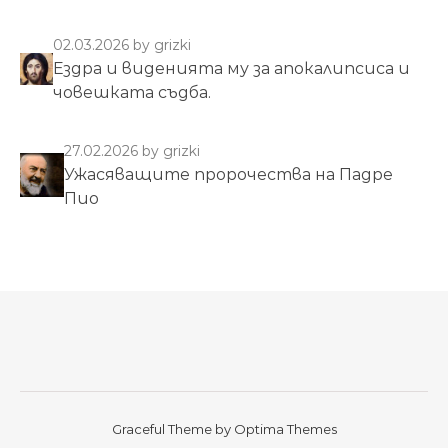
02.03.2026
by grizki
Ездра и виденията му за апокалипсиса и
човешката съдба.
27.02.2026
by grizki
Ужасяващите пророчества на Падре
Пио
Graceful Theme by
Optima Themes