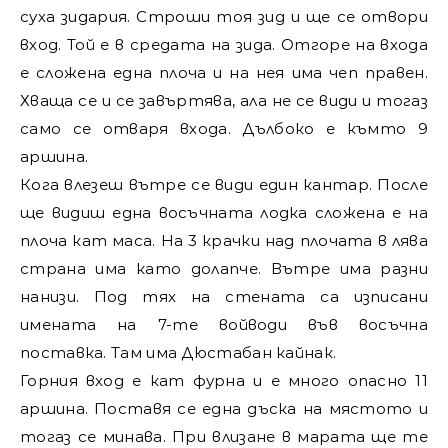
суха зидария. Строши тоя зид и ще се отвори
вход. Той е в средата на зида. Отгоре на входа
е сложена една плоча и на нея има чеп правен.
Хваща се и се завъртява, ала не се види и тогаз
само се отваря входа. Дълбоко е къмто 9
аршина.
Кога влезеш вътре се види един кантар. После
ще видиш една восъчната лодка сложена е на
плоча кат маса. На 3 крачки над плочата в лява
страна има като долапче. Вътре има разни
нанизи. Под тях на стената са изписани
имената на 7-те войводи във восъчна
поставка. Там има Дюстабан кайнак.
Горния вход е кат фурна и е много опасно 11
аршина. Поставя се една дъска на мястото и
тогаз се минава. При влизане в марата ще те