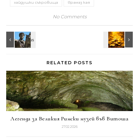
хайдушки съкровища
Ярамаз кая
No Comments
RELATED POSTS
Легенда за Великия Римски музей във Витоша
27.02.2026