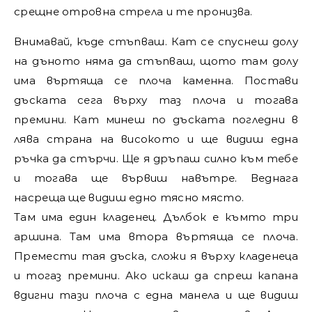
срещне отровна стрела и те пронизва.
Внимавай, къде стъпваш. Кат се спуснеш долу
на дъното няма да стъпваш, щото там долу
има въртяща се плоча каменна. Постави
дъската сега върху таз плоча и тогава
премини. Кат минеш по дъската погледни в
лява страна на високото и ще видиш една
ръчка да стърчи. Ще я дръпаш силно към тебе
и тогава ще вървиш навътре. Веднага
насреща ще видиш едно тясно място.
Там има един кладенец. Дълбок е къмто три
аршина. Там има втора въртяща се плоча.
Премести тая дъска, сложи я върху кладенеца
и тогаз премини. Ако искаш да спреш капана
вдигни тази плоча с една манела и ще видиш