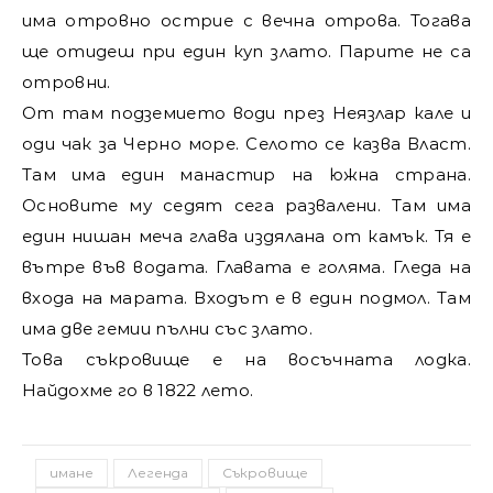
има отровно острие с вечна отрова. Тогава
ще отидеш при един куп злато. Парите не са
отровни.
От там подземието води през Неязлар кале и
оди чак за Черно море. Селото се казва Власт.
Там има един манастир на южна страна.
Основите му седят сега развалени. Там има
един нишан меча глава издялана от камък. Тя е
вътре във водата. Главата е голяма. Гледа на
входа на марата. Входът е в един подмол. Там
има две гемии пълни със злато.
Това съкровище е на восъчната лодка.
Найдохме го в 1822 лето.
имане
Легенда
Съкровище