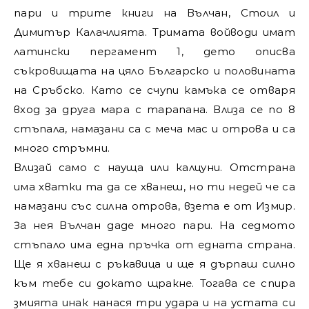
пари и трите книги на Вълчан, Стоил и
Димитър Калачлията. Тримата войводи имат
латински пергамент 1, дето описва
съкровищата на цяло Българско и половината
на Сръбско. Като се счупи камъка се отваря
вход за друга мара с тарапана. Влиза се по 8
стъпала, намазани са с меча мас и отрова и са
много стръмни.
Влизай само с науща или калцуни. Отстрана
има хватки та да се хванеш, но ти недей че са
намазани със силна отрова, взета е от Измир.
За нея Вълчан даде много пари. На седмото
стъпало има една пръчка от едната страна.
Ще я хванеш с ръкавица и ще я дърпаш силно
към тебе си докато щракне. Тогава се спира
змията инак нанася три удара и на устата си