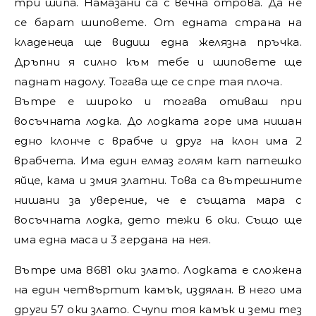
три шипа. Намазани са с вечна отрова. Да не
се барат шиповете. От едната страна на
кладенеца ще видиш една желязна пръчка.
Дръпни я силно към тебе и шиповете ще
паднат надолу. Тогава ще се спре тая плоча.
Вътре е широко и тогава отиваш при
восъчната лодка. До лодката горе има нишан
едно клонче с врабче и друг на клон има 2
врабчета. Има един елмаз голям кат патешко
яйце, кама и змия златни. Това са вътрешните
нишани за уверение, че е същата мара с
восъчната лодка, дето тежи 6 оки. Също ще
има една маса и 3 гердана на нея.
Вътре има 8681 оки злато. Лодката е сложена
на един четвъртит камък, издялан. В него има
други 57 оки злато. Счупи тоя камък и земи тез