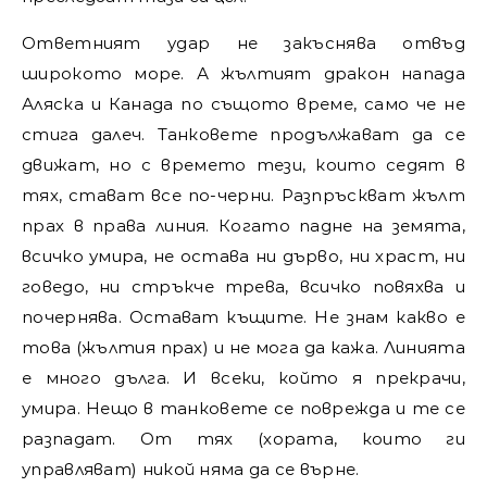
Ответният удар не закъснява отвъд
широкото море. А жълтият дракон напада
Аляска и Канада по същото време, само че не
стига далеч. Танковете продължават да се
движат, но с времето тези, които седят в
тях, стават все по-черни. Разпръскват жълт
прах в права линия. Когато падне на земята,
всичко умира, не остава ни дърво, ни храст, ни
говедо, ни стръкче трева, всичко повяхва и
почернява. Остават къщите. Не знам какво е
това (жълтия прах) и не мога да кажа. Линията
е много дълга. И всеки, който я прекрачи,
умира. Нещо в танковете се поврежда и те се
разпадат. От тях (хората, които ги
управляват) никой няма да се върне.