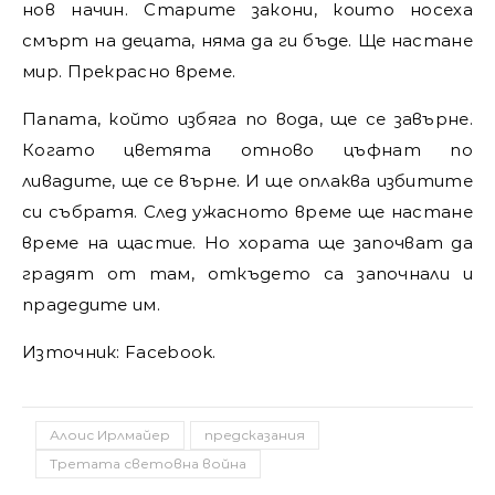
нов начин. Старите закони, които носеха
смърт на децата, няма да ги бъде. Ще настане
мир. Прекрасно време.
Папата, който избяга по вода, ще се завърне.
Когато цветята отново цъфнат по
ливадите, ще се върне. И ще оплаква избитите
си събратя. След ужасното време ще настане
време на щастие. Но хората ще започват да
градят от там, откъдето са започнали и
прадедите им.
Източник: Facebook.
Алоис Ирлмайер
предсказания
Третата световна война