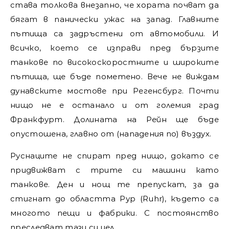
става толкова внезапно, че хората почват да
бягат в панически ужас на запад. Главните
пътища са задръстени от автомобили. И
всичко, което се изправи пред бързите
танкове по високоскоростните и широките
пътища, ще бъде пометено. Вече не виждам
дунавските мостове при Регенсбург. Почти
нищо не е останало и от големия град
Франкфурт. Долината на Рейн ще бъде
опустошена, главно от (нападения по) въздух.
Руснаците не спират пред нищо, докато се
придвижват с трите си машини като
танкове. Ден и нощ те препускат, за да
стигнат до областта Рур (Ruhr), където са
многото пещи и фабрики. С постоянство
преследват тази си цел.