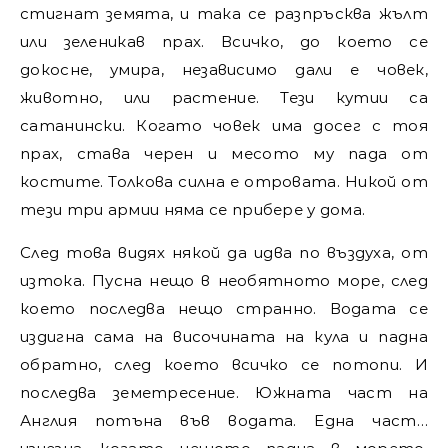
стигнат земята, и така се разпръсква жълт
или зеленикав прах. Всичко, до което се
докосне, умира, независимо дали е човек,
животно, или растение. Тези кутии са
сатанински. Когато човек има досег с тоя
прах, става черен и месото му пада от
костите. Толкова силна е отровата. Никой от
тези три армии няма се прибере у дома.
След това видях някой да идва по въздуха, от
изтока. Пусна нещо в необятното море, след
което последва нещо странно. Водата се
издигна сама на височината на кула и падна
обратно, след което всичко се потопи. И
последва земетресение. Южната част на
Англия потъна във водата. Една част…