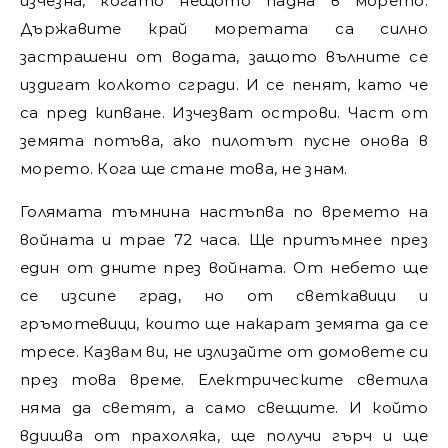
изчезна, когато нещото падна в морето.
Държавите край моретата са силно
застрашени от водата, защото вълните се
издигат колкото сгради. И се пенят, като че
са пред кипване. Изчезват острови. Част от
земята потъва, ако пилотът пусне онова в
морето. Кога ще стане това, не знам.
Голямата тъмнина настъпва по времето на
войната и трае 72 часа. Ще притъмнее през
един от дните през войната. От небето ще
се изсипе град, но от светкавици и
гръмотевици, които ще накарат земята да се
тресе. Казвам ви, не излизайте от домовете си
през това време. Електрическите светила
няма да светят, а само свещите. И който
вдишва от прахоляка, ще получи гърч и ще