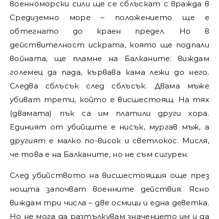
военноморски сили ще се сблъскат с вражда в
Средиземно море – положението ще е
обтегнато до краен предел. Но в
действителност искрата, която ще подпали
войната, ще пламне на Балканите: виждам
големец да пада, кървава кама лежи до него.
Следва сблъсък след сблъсък. Двама мъже
убиват трети, който е висшестоящ. На тях
(двамата) пък са им платили други хора.
Единият от убийците е нисък, мургав мъж, а
другият е малко по-висок и светлокос. Мисля,
че това е на Балканите, но не съм сигурен.
След убийството на висшестоящия още през
нощта започват военните действия. Ясно
виждам три числа – две осмици и една деветка.
Но не мога да разтълкувам значението им и да