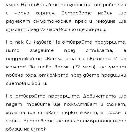
умре. Не отваряйте прозорците, покрийте ги
с черна хартия. Ветровете навън ще
разнасят смъртоносния прах и мнозина ще
измрат. След 72 часа всичко ще свърши.
Но пак ви казвам: Не отваряйте прозорците,
нито гледайте през стъклата, а
поддържайте светлината на свещите. И се
молете! За това време (72 часа) ще умрат
повече хора, отколкото през двете предишни
световни войни.
Не отваряйте прозорците. Добичетата ще
падат, тревите ще пожълтяват и съхнат,
хората ще стават първо жълти, а после и
черни. Ветровете ще носят смъртоносните
облаци на изток.