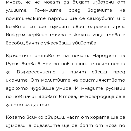
много, че не могат да бъдат извозени от
улиците. Големците сред водачите на
политическите партии ще се самоубият и с
кръвта си ще измият своя огромен грях.
Виждам червена тълпа с жълти лица, това е
всеобщ бунт с ужасяващи убийства.
Кръстът отново е на почит. Народът на
Русия вярва в Бог по нов начин. Те пеят песни
за Възкресението и палят свещи пред
иконите. От молитвите на християнството
адското чудовище умира. И младите руснаци
по нов начин вярват в това, че Богородица се е
застъпила за тях.
Когато всичко свърши, част от хората ще са
измрели, а оцелелите ще се боят от Бога по