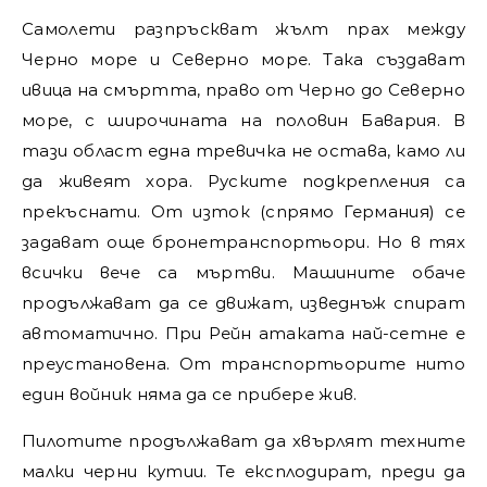
Самолети разпръскват жълт прах между
Черно море и Северно море. Така създават
ивица на смъртта, право от Черно до Северно
море, с широчината на половин Бавария. В
тази област една тревичка не остава, камо ли
да живеят хора. Руските подкрепления са
прекъснати. От изток (спрямо Германия) се
задават още бронетранспортьори. Но в тях
всички вече са мъртви. Машините обаче
продължават да се движат, изведнъж спират
автоматично. При Рейн атаката най-сетне е
преустановена. От транспортьорите нито
един войник няма да се прибере жив.
Пилотите продължават да хвърлят техните
малки черни кутии. Те експлодират, преди да