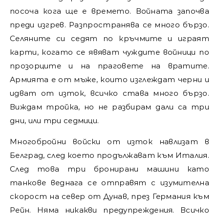
посоча кога ще е времето. Войната започва
преди изгрев. Разпространява се много бързо.
Селяните си седят по кръчмите и играят
карти, когато се явяват чуждите войници по
прозорците и на праговете на вратите.
Армията е от мъже, които изглеждат черни и
идват от изток, всичко става много бързо.
Виждам тройка, но не разбирам дали са три
дни, или три седмици.
Многобройни войски от изток навлизат в
Белград, след което продължават към Италия.
След това три бронирани машини като
танкове веднага се отправят с изумителна
скорост на север от Дунав, през Германия към
Рейн. Няма никакви предупреждения. Всичко