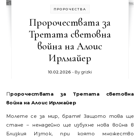
ПРОРОЧЕСТВА
Пророчествата за
Третата световна
война на Алоис
Ирлмайер
10.02.2026
- By
grizki
Пророчествата за Третата световна
война на Алоис Ирлмайер
Молете се за мир, братя! Защото това ще
стане – ненадейно ще избухне нова война в
Близкия Изток, при която множество