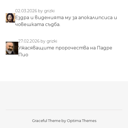
02.03.2026
by grizki
Ездра и виденията му за апокалипсиса и
човешката съдба.
27.02.2026
by grizki
Ужасяващите пророчества на Падре
Пио
Graceful Theme by
Optima Themes