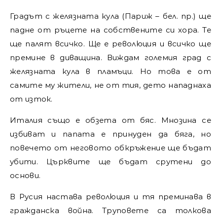
Градът с желязната кула (Париж – бел. пр.) ще
падне от ръцете на собствените си хора. Те
ще палят всичко. Ще е революция и всичко ще
премине в диващина. Виждам големия град с
желязната кула в пламъци. Но това е от
самите му жители, не от тия, дето нападнаха
от изток.
Италия също е обзета от бяс. Мнозина се
избиват и папата е принуден да бяга, но
повечето от неговото обкръжение ще бъдат
убити. Църквите ще бъдат срутени до
основи.
В Русия настава революция и тя преминава в
гражданска война. Труповете са толкова