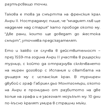
разтърсващо точни.
Такова е това за смъртта на френския крал
Анри II. Нострадамус пише, че “младият лъв ще
надделее над стария” като прободе окото му.
“Две рани, които ще доведат до жестока
смърт”, уточнява предсказателят.
Ето и какво се случва в действителност –
през 1559-та година Анри II участва в рицарски
турнир, с който да отпразнува сключването
на мирен договор с Испания и сватбата на
дъщеря му с испанския крал. В турнирен
двубой с граф Габриел дьо Монтгомъри, окото
на Анри е пронизано от разбитото на две
копие на графа и е засегнат мозъкът му. 10 дни
по-късно кралят умира в страшни мъки.