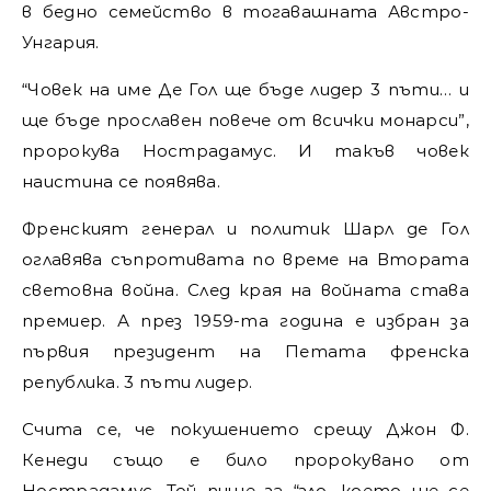
в бедно семейство в тогавашната Австро-
Унгария.
“Човек на име Де Гол ще бъде лидер 3 пъти… и
ще бъде прославен повече от всички монарси”,
пророкува Нострадамус. И такъв човек
наистина се появява.
Френският генерал и политик Шарл де Гол
оглавява съпротивата по време на Втората
световна война. След края на войната става
премиер. А през 1959-та година е избран за
първия президент на Петата френска
република. 3 пъти лидер.
Счита се, че покушението срещу Джон Ф.
Кенеди също е било пророкувано от
Нострадамус. Той пише за “зло, което ще се