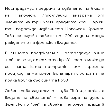
Нострадамус предрича и идването на власт
на Наполеон. Използвайки анаграма от
имената на три малки градчета край Париж,
той подрежда названието Наполеон Кралят.
Това се случва повече от 200 години преди
раждането на френския владетел.
В същото предсказание Нострадамус пише
“повече огън, отколкото кръв”, което може да
се счита като препратка към скромния
произход на Наполеон Бонапарт и липсата на
пряка връзка със синята кръв.
Освен това гадателят казва “Той ще откаже
влизане на свраките” – нова игра на думи с
френското “pie” за сврака. Наполеон праща в