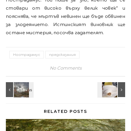
стовари от високо върху велик човек” и
пояснява, че мъртъв невинен ще бъде обвинен
за злодеянието. Истинският виновник ще
остане мистерия, посочва гадателят.
Нострадамус
предсказания
No Comments
RELATED POSTS