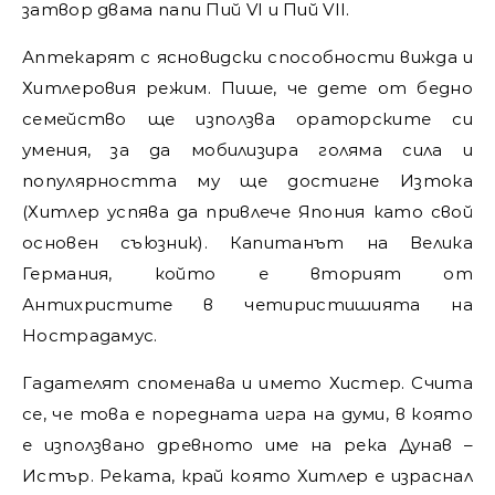
затвор двама папи Пий VI и Пий VII.
Аптекарят с ясновидски способности вижда и
Хитлеровия режим. Пише, че дете от бедно
семейство ще използва ораторските си
умения, за да мобилизира голяма сила и
популярността му ще достигне Изтока
(Хитлер успява да привлече Япония като свой
основен съюзник). Капитанът на Велика
Германия, който е вторият от
Антихристите в четиристишията на
Нострадамус.
Гадателят споменава и името Хистер. Счита
се, че това е поредната игра на думи, в която
е използвано древното име на река Дунав –
Истър. Реката, край която Хитлер е израснал