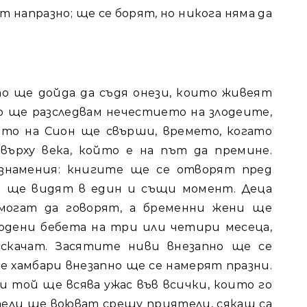
т напразно; ще се борят, но никога няма да
то ще дойда да съдя онези, които живеят
о ще разследвам нечестието на злодеите,
ето на Сион ще свърши, времето, когато
върху века, който е на път да премине.
знамения: книгите ще се отворят пред
и ще видят в един и същи момент. Деца
могат да говорят, а бременни жени ще
одени бебета на три или четири месеца,
качат. Засятите ниви внезапно ще се
е хамбари внезапно ще се намерят празни.
и той ще всява ужас във всички, които го
тели ще воюват срещу приятели, сякаш са