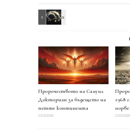
Пророчеството на Самуил
Проро
Докториан за бъдещето на
1968 
петте континента
норве
23.03.2026
23.03.202