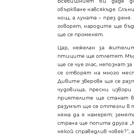
Всевишният ви даде д
объркване навсякъде. Слън
нощ, а луната – през ден
говорят, народите ще бъ
ще се променят.
Цар, нежелан за жители
птиците ще отлетят. Мър
ще се чуе глас, непознат з
се отворят на много мес
Дивите зверове ще се раз
чудовища, пресни извори
приятелите ще станат вр
разумът ще се оттегли в т
няма да я намерят; земят
страна ще попита друга: 
някой справедлив човек?“, 