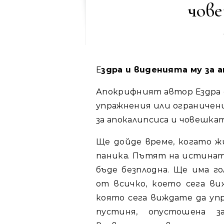
чове
Ездра и виденията му за 
Апокрифният автор Ездра с
упражнения или ограничени
за апокалипсиса и човешкат
Ще дойде време, когато 
паника. Пътят на истинат
бъде безплодна. Ще има г
от всичко, което сега ви
която сега виждате да упр
пустиня, опустошена з