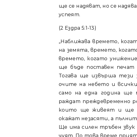
ще се надяват, но се надява
успеят.
(2 Ездра 5:1-13)
„Наближава времето, кога
на земята, времето, когат
времето, когато унижени
ще бъде поставен печат 
Тогава ще извърша тези 
очите на небето и всичк
само на една година ще 
раждат преждевременно р
които ще живеят и ще с
окажат незасяти, а пълнит
Ще има силен тръбен звук 
чуят. По това време прия