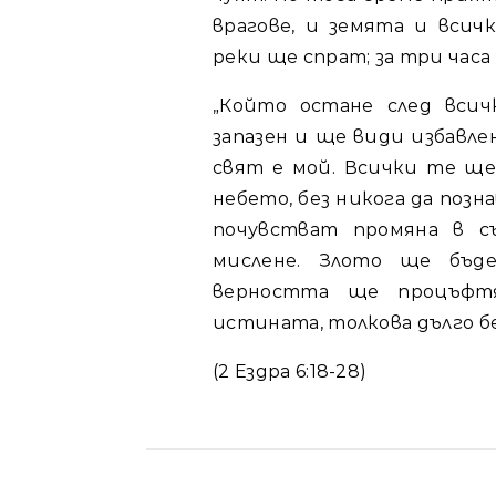
врагове, и земята и вси
реки ще спрат; за три часа
„Който остане след всич
запазен и ще види избавле
свят е мой. Всички те ще
небето, без никога да поз
почувстват промяна в 
мислене. Злото ще бъд
верността ще процъфтя
истината, толкова дълго бе
(2 Ездра 6:18-28)