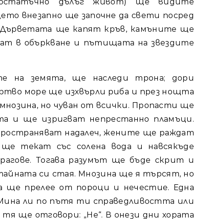
остатъчно дълъг живот) ще видите
цето внезапно ще започне да свети посред
я. Дърветата ще капят кръв, камъните ще
дат в объркване и пътищата на звездите
те на земята, ще наследи трона; дори
тво море ще изхвърли риба и през нощта
а мнозина, но чуван от всички. Пропасти ще
та и ще изригват непрестанно пламъци.
пространяват надалеч, жените ще раждат
 ще текат със солена вода и навсякъде
агове. Тогава разумът ще бъде скрит и
айната си стая. Мнозина ще я търсят, но
а ще прелее от пороци и нечестие. Една
„Мина ли по пътя ти справедливостта или
а тя ще отговори: „Не“. В онези дни хората