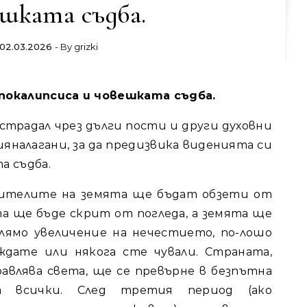
шката съдба.
02.03.2026
- By
grizki
апокалипсиса и човешката съдба.
традал чрез дълги пости и други духовни
яналагани, за да предизвика виденията си
а съдба.
жителите на земята ще бъдат обзети от
а ще бъде скрит от погледа, а земята ще
олямо увеличение на нечестието, по-лошо
ждате или някога сте чували. Страната,
авлява света, ще се превърне в безпътна
а всички. След третия период (ако