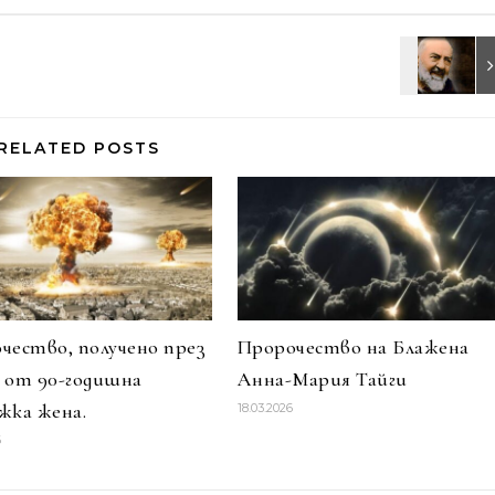
RELATED POSTS
чество, получено през
Пророчество на Блажена
г. от 90-годишна
Анна-Мария Тайги
жка жена.
18.03.2026
6