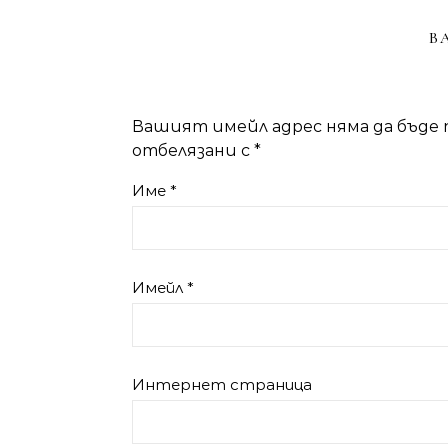
В
Вашият имейл адрес няма да бъде 
отбелязани с
*
Име
*
Имейл
*
Интернет страница