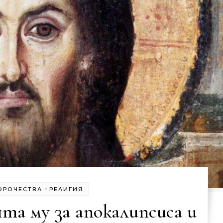
-
ОРОЧЕСТВА
РЕЛИГИЯ
ята му за апокалипсиса и