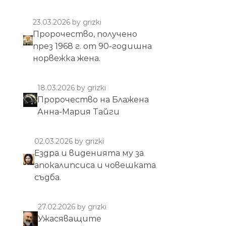
23.03.2026
by grizki
Пророчество, получено
през 1968 г. от 90-годишна
норвежка жена.
18.03.2026
by grizki
Пророчество на Блажена
Анна-Мария Тайги
02.03.2026
by grizki
Ездра и виденията му за
апокалипсиса и човешката
съдба.
27.02.2026
by grizki
Ужасяващите