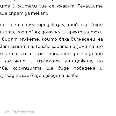
чките ѝ жители ще се ужасят. Течащите
 ще спрат да текат.
ко, което съм предсказал, той ще бъде
нието, което“ Аз донасям и краят на този
 видят мъжете, които бяха възнесени на
нават смъртта. Тогава хората на земята ще
сърцето си и ще стигнат до по-добро
е заличено и измамата унищожена, но
ва, корупцията ще бъде победена и
зплодна, ще бъде извадена наяве.
No Comments