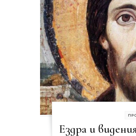
ПР
Ездра и видени